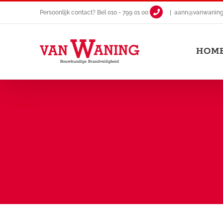
Ga
Persoonlijk contact? Bel
010 - 799 01 00
|
aann@vanwaning.
naar
inhoud
HOM