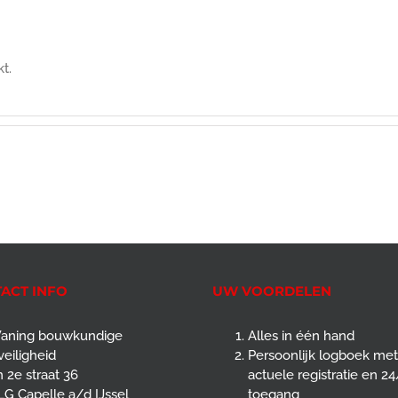
t.
ACT INFO
UW VOORDELEN
aning bouwkundige
Alles in één hand
eiligheid
Persoonlijk logboek met
 2e straat 36
actuele registratie en 2
G Capelle a/d IJssel
toegang