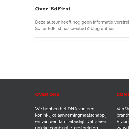
Over
EdFirst
Deze auteur heeft nog geen informatie verstrek
So far EdFirst has created 0 blog entries.
OVER ONS
CONT
We hebben het DNA van een
Van W
koninklijke aannemingmaatschappij
brandv
en van een familiebedrijf. Dat is een
Rivium
unieke combinatie, gestoeld op
2909 L